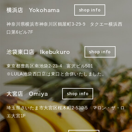
横浜店 Yokohama
shop info
神奈川県横浜市神奈川区鶴屋町3-29-9 タクエー横浜西
口第6ビル7F
池袋東口店 Ikebukuro
shop info
東京都豊島区南池袋2-23-4 富沢ビル501
※LULA池袋西口店は東口と合併いたしました。
大宮店 Omiya
shop info
埼玉県さいたま市大宮区桜木町2-530-5 マロン・ザ・ロ
エ大宮1F