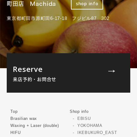
町田店 Machida
shop info
東京都町田市原町田6-17-18 フジビル87 302
Reserve
来店予約・お問合せ
Top
Shop info
Brasilian wax
EBISU
Waxing + Laser (double)
YOKOHAMA
HIFU
IKEBUKURO_EAST