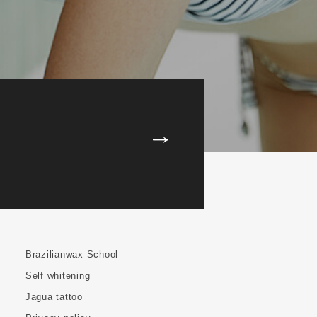
Brazilianwax School
Self whitening
Jagua tattoo