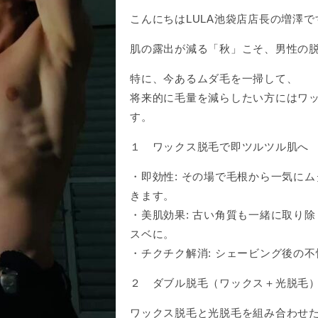
こんにちはLULA池袋店店長の増澤で
肌の露出が減る「秋」こそ、男性の
特に、今あるムダ毛を一掃して、
将来的に毛量を減らしたい方にはワ
す。
１ ワックス脱毛で即ツルツル肌へ
・即効性: その場で毛根から一気に
きます。
・美肌効果: 古い角質も一緒に取り
スベに。
・チクチク解消: シェービング後の
２ ダブル脱毛（ワックス＋光脱毛
ワックス脱毛と光脱毛を組み合わせ