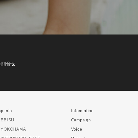
お問合せ
p info
Information
EBISU
Campaign
YOKOHAMA
Voice