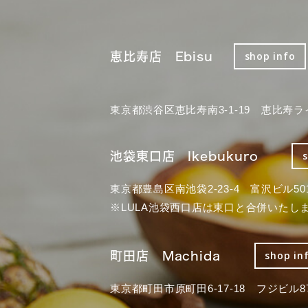
恵比寿店 Ebisu
shop info
東京都渋谷区恵比寿南3-1-19 恵比寿ラ
池袋東口店 Ikebukuro
東京都豊島区南池袋2-23-4 富沢ビル50
※LULA池袋西口店は東口と合併いたし
町田店 Machida
shop in
東京都町田市原町田6-17-18 フジビル87