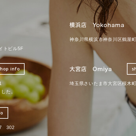
横浜店 Yokohama
神奈川県横浜市神奈川区鶴屋町3
イトビル5F
大宮店 Omiya
shop info
s
1
埼玉県さいたま市大宮区桜木町2
ました。
fo
 302