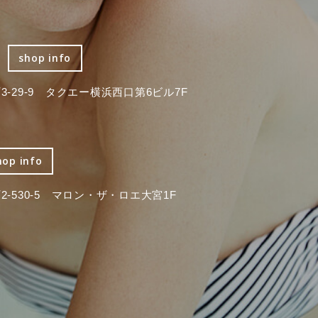
shop info
-29-9 タクエー横浜西口第6ビル7F
hop info
-530-5 マロン・ザ・ロエ大宮1F