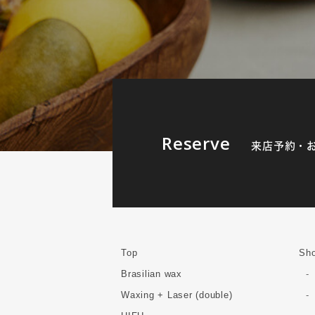
Reserve
来店予約・
Top
Sho
Brasilian wax
Waxing + Laser (double)