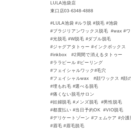
LULA池袋店
東口店03-6348-4888
#LULA池袋 #ルラ脱 #脱毛 #池袋
#ブラジリアンワックス脱毛 #wax #
#光脱毛 #W脱毛 #ダブル脱毛
#ジャグアタトゥー #インクボックス
#inkbox #2周間で消えるタトゥー
#ララピール #ピーリング
#フェイシャルワック#毛穴
#フェイシャルwax #顔ワックス #顔の
#埋もれ毛 #選べる脱毛
#痛くない脱毛サロン
#妊婦脱毛 #メンズ脱毛 #男性脱毛
#都度払い #当日予約OK #VIO脱毛
#デリケートゾーン #フェムケア #介護
#眉毛 #眉毛脱毛