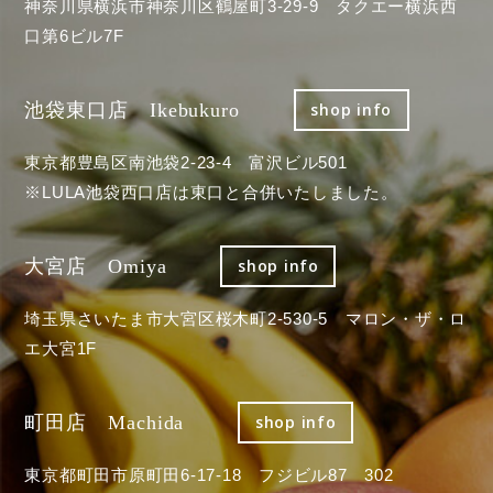
神奈川県横浜市神奈川区鶴屋町3-29-9 タクエー横浜西
口第6ビル7F
池袋東口店 Ikebukuro
shop info
東京都豊島区南池袋2-23-4 富沢ビル501
※LULA池袋西口店は東口と合併いたしました。
大宮店 Omiya
shop info
埼玉県さいたま市大宮区桜木町2-530-5 マロン・ザ・ロ
エ大宮1F
町田店 Machida
shop info
東京都町田市原町田6-17-18 フジビル87 302