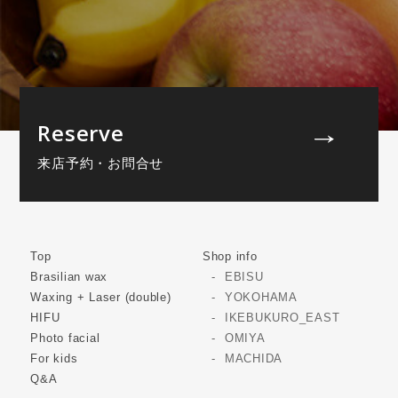
Reserve
来店予約・お問合せ
Top
Shop info
Brasilian wax
EBISU
Waxing + Laser (double)
YOKOHAMA
HIFU
IKEBUKURO_EAST
Photo facial
OMIYA
For kids
MACHIDA
Q&A