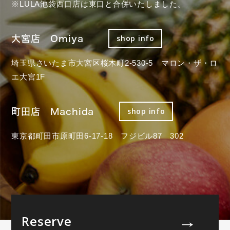
※LULA池袋西口店は東口と合併いたしました。
大宮店 Omiya
shop info
埼玉県さいたま市大宮区桜木町2-530-5 マロン・ザ・ロ
エ大宮1F
町田店 Machida
shop info
東京都町田市原町田6-17-18 フジビル87 302
Reserve