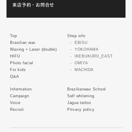
来店予約・お問合せ
Top
Shop info
Brasilian wax
EBISU
Waxing + Laser (double)
YOKOHAMA
HIFU
IKEBUKURO_EAST
Photo facial
OMIYA
For kids
MACHIDA
Q&A
Information
Brazilianwax School
Campaign
Self whitening
Voice
Jagua tattoo
Recruit
Privacy policy