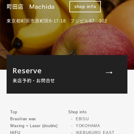
町田店 Machida
shop info
東京都町田市原町田6-17-18 フジビル87 302
Reserve
来店予約・お問合せ
Top
Shop info
Brasilian wax
EBISU
Waxing + Laser (double)
YOKOHAMA
HIFU
IKEBUKURO_EAST