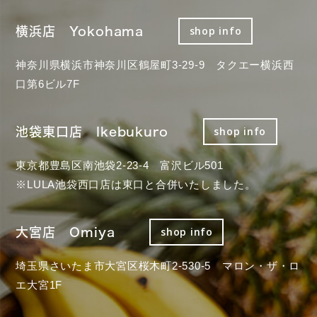
横浜店 Yokohama
shop info
神奈川県横浜市神奈川区鶴屋町3-29-9 タクエー横浜西
口第6ビル7F
池袋東口店 Ikebukuro
shop info
東京都豊島区南池袋2-23-4 富沢ビル501
※LULA池袋西口店は東口と合併いたしました。
大宮店 Omiya
shop info
埼玉県さいたま市大宮区桜木町2-530-5 マロン・ザ・ロ
エ大宮1F