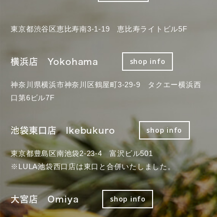
東京都渋谷区恵比寿南3-1-19 恵比寿ライトビル5F
横浜店 Yokohama
shop info
神奈川県横浜市神奈川区鶴屋町3-29-9 タクエー横浜西
口第6ビル7F
池袋東口店 Ikebukuro
shop info
東京都豊島区南池袋2-23-4 富沢ビル501
※LULA池袋西口店は東口と合併いたしました。
大宮店 Omiya
shop info