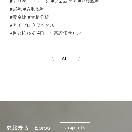
#デリケートゾーン #フェムケア #介護脱毛
#眉毛 #眉毛脱毛
#黄金比 #骨格分析
#アイブロウワックス
#男女問わず #口コミ高評価サロン
ALL
恵比寿店 Ebisu
shop info