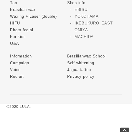
Top
Shop info
Brasilian wax
EBISU
Waxing + Laser (double)
YOKOHAMA
HIFU
IKEBUKURO_EAST
Photo facial
OMIYA
For kids
MACHIDA
Q&A
Information
Brazilianwax School
Campaign
Self whitening
Voice
Jagua tattoo
Recruit
Privacy policy
©2020 LULA.