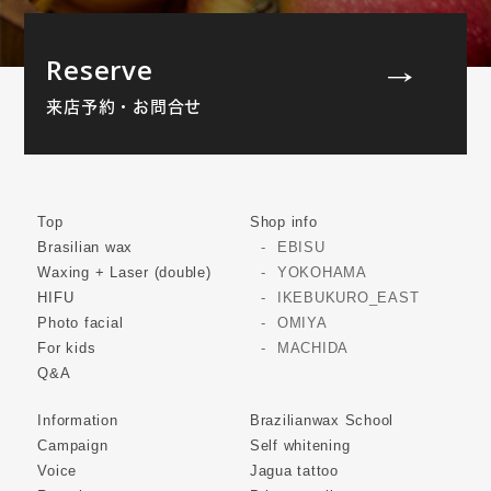
Reserve
来店予約・お問合せ
Top
Shop info
Brasilian wax
EBISU
Waxing + Laser (double)
YOKOHAMA
HIFU
IKEBUKURO_EAST
Photo facial
OMIYA
For kids
MACHIDA
Q&A
Information
Brazilianwax School
Campaign
Self whitening
Voice
Jagua tattoo