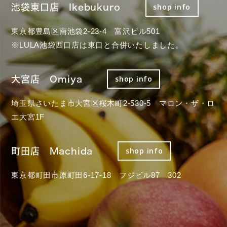
池袋東口店 Ikebukuro
shop info
東京都豊島区南池袋2-23-4 富沢ビル501
※LULA池袋西口店は東口と合併いたしました。
大宮店 Omiya
shop info
埼玉県さいたま市大宮区桜木町2-530-5 マロン・ザ・ロ
エ大宮1F
町田店 Machida
shop info
東京都町田市原町田6-17-18 フジビル87 302