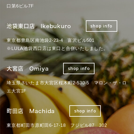
口第6ビル7F
池袋東口店 Ikebukuro
shop info
東京都豊島区南池袋2-23-4 富沢ビル501
※LULA池袋西口店は東口と合併いたしました。
大宮店 Omiya
shop info
埼玉県さいたま市大宮区桜木町2-530-5 マロン・ザ・ロ
エ大宮1F
町田店 Machida
shop info
東京都町田市原町田6-17-18 フジビル87 302