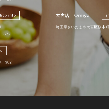
大宮店 Omiya
shop info
s
1
埼玉県さいたま市大宮区桜木町2
ました。
fo
 302