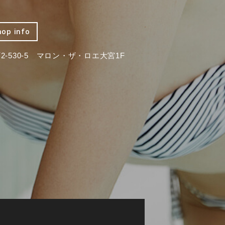
hop info
-530-5 マロン・ザ・ロエ大宮1F