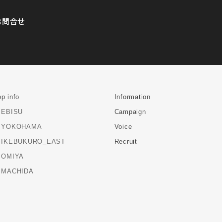
お問合せ
p info
Information
EBISU
Campaign
YOKOHAMA
Voice
IKEBUKURO_EAST
Recruit
OMIYA
MACHIDA