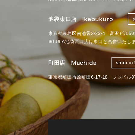
池袋東口店 Ikebukuro
東京都豊島区南池袋2-23-4 富沢ビル50
※LULA池袋西口店は東口と合併いたし
町田店 Machida
shop in
東京都町田市原町田6-17-18 フジビル87