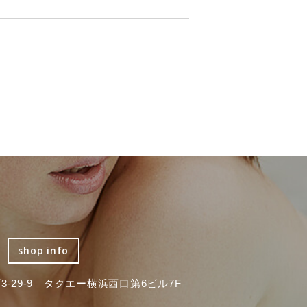
shop info
-29-9 タクエー横浜西口第6ビル7F