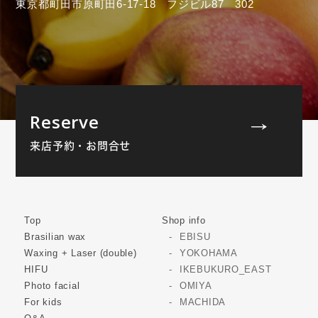
東京都町田市原町田6-17-18 フジビル87 302
Reserve
来店予約・お問合せ
Top
Shop info
Brasilian wax
EBISU
Waxing + Laser (double)
YOKOHAMA
HIFU
IKEBUKURO_EAST
Photo facial
OMIYA
For kids
MACHIDA