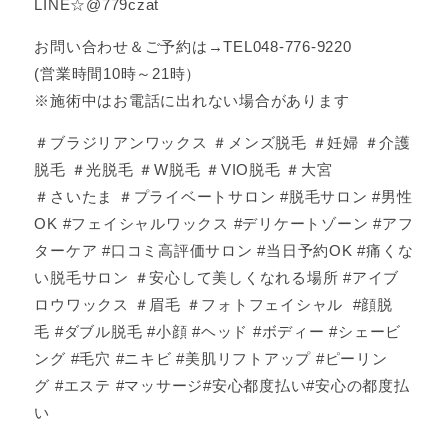
LINE☆@779czat
お問い合わせ＆ご予約は→TEL048-776-9220
(営業時間10時～21時）
※施術中はお電話に出れない場合があります
＃ブラジリアンワックス ＃メンズ脱毛 ＃妊婦 ＃介護
脱毛 ＃光脱毛 ＃W脱毛 ＃VIO脱毛 ＃大宮
＃さいたま ＃プライベートサロン #脱毛サロン #男性
OK #フェイシャルワックス #デリケートゾーン #アフ
ターケア #口コミ高評価サロン #当日予約OK #痛くな
い脱毛サロン ＃安心して美しくなれる場所 #アイブ
ロウワックス ＃眉毛 ＃フォトフェイシャル #顔脱
毛 #ダブル脱毛 #小顔 #ヘッド #ボディー #シェービ
ング #毛穴 #ニキビ #美肌リフトアップ #ピーリン
グ #エステ #マッサージ#安心都度払い#安心の都度払
い