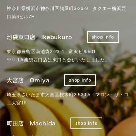
神奈川県横浜市神奈川区鶴屋町3-29-9 タクエー横浜西
口第6ビル7F
池袋東口店 Ikebukuro
shop info
東京都豊島区南池袋2-23-4 富沢ビル501
※LULA池袋西口店は東口と合併いたしました。
大宮店 Omiya
shop info
埼玉県さいたま市大宮区桜木町2-530-5 マロン・ザ・ロ
エ大宮1F
町田店 Machida
shop info