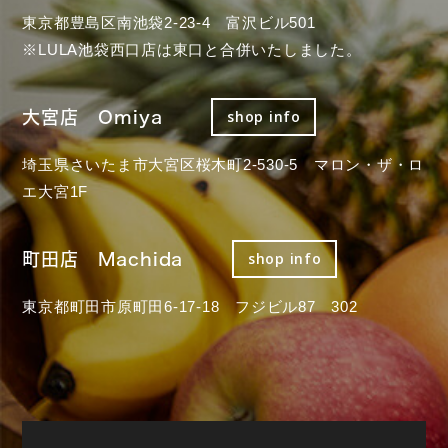
東京都豊島区南池袋2-23-4 富沢ビル501
※LULA池袋西口店は東口と合併いたしました。
大宮店 Omiya
shop info
埼玉県さいたま市大宮区桜木町2-530-5 マロン・ザ・ロ
エ大宮1F
町田店 Machida
shop info
東京都町田市原町田6-17-18 フジビル87 302