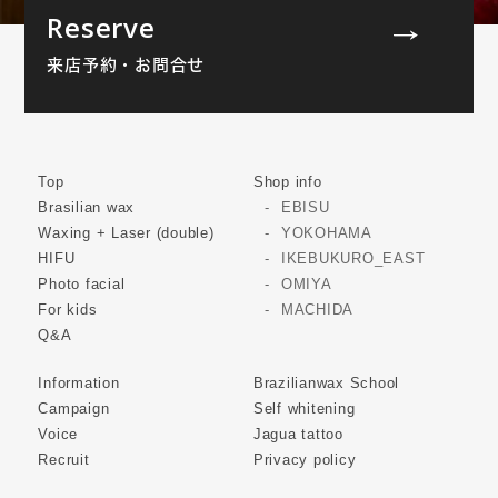
Reserve
来店予約・お問合せ
Top
Shop info
Brasilian wax
EBISU
Waxing + Laser (double)
YOKOHAMA
HIFU
IKEBUKURO_EAST
Photo facial
OMIYA
For kids
MACHIDA
Q&A
Information
Brazilianwax School
Campaign
Self whitening
Voice
Jagua tattoo
Recruit
Privacy policy