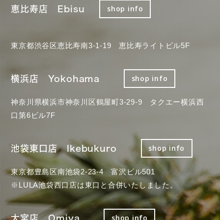
恵比寿店 Ebisu
shop info
東京都渋谷区恵比寿南3-1-19 恵比寿ライトビル5F
横浜店 Yokohama
shop info
神奈川県横浜市神奈川区鶴屋町3-29-9 タクエー横浜西
口第6ビル7F
池袋東口店 Ikebukuro
shop info
東京都豊島区南池袋2-23-4 富沢ビル501
※LULA池袋西口店は東口と合併いたしました。
大宮店 Omiya
shop info