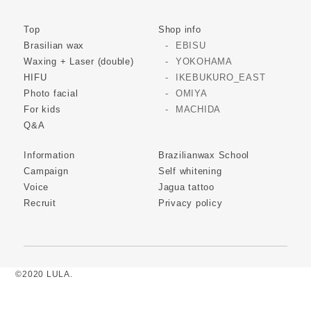
Top
Shop info
Brasilian wax
EBISU
Waxing + Laser (double)
YOKOHAMA
HIFU
IKEBUKURO_EAST
Photo facial
OMIYA
For kids
MACHIDA
Q&A
Information
Brazilianwax School
Campaign
Self whitening
Voice
Jagua tattoo
Recruit
Privacy policy
©2020 LULA.