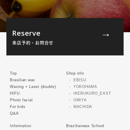
Reserve
来店予約・お問合せ
Top
Shop info
Brasilian wax
EBISU
Waxing + Laser (double)
YOKOHAMA
HIFU
IKEBUKURO_EAST
Photo facial
OMIYA
For kids
MACHIDA
Q&A
Information
Brazilianwax School