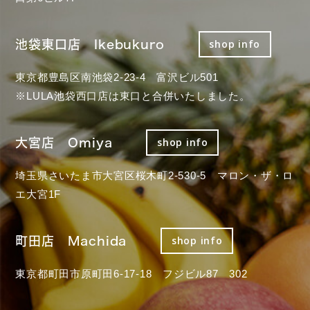
池袋東口店 Ikebukuro
shop info
東京都豊島区南池袋2-23-4 富沢ビル501
※LULA池袋西口店は東口と合併いたしました。
大宮店 Omiya
shop info
埼玉県さいたま市大宮区桜木町2-530-5 マロン・ザ・ロ
エ大宮1F
町田店 Machida
shop info
東京都町田市原町田6-17-18 フジビル87 302