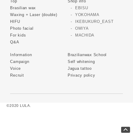
Top
Shop info
Brasilian wax
EBISU
Waxing + Laser (double)
YOKOHAMA
HIFU
IKEBUKURO_EAST
Photo facial
OMIYA
For kids
MACHIDA
Q&A
Information
Brazilianwax School
Campaign
Self whitening
Voice
Jagua tattoo
Recruit
Privacy policy
©2020 LULA.