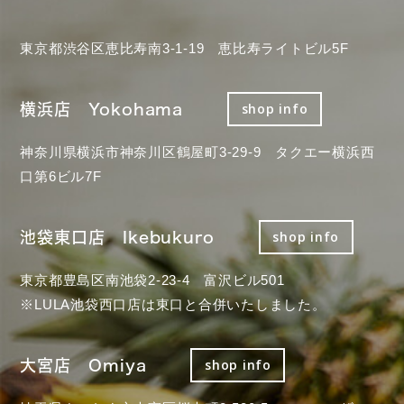
東京都渋谷区恵比寿南3-1-19 恵比寿ライトビル5F
横浜店 Yokohama
shop info
神奈川県横浜市神奈川区鶴屋町3-29-9 タクエー横浜西
口第6ビル7F
池袋東口店 Ikebukuro
shop info
東京都豊島区南池袋2-23-4 富沢ビル501
※LULA池袋西口店は東口と合併いたしました。
大宮店 Omiya
shop info