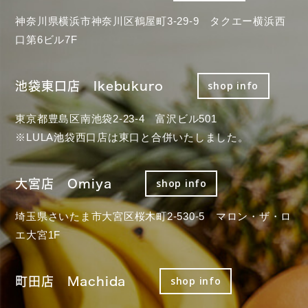
神奈川県横浜市神奈川区鶴屋町3-29-9 タクエー横浜西
口第6ビル7F
池袋東口店 Ikebukuro
shop info
東京都豊島区南池袋2-23-4 富沢ビル501
※LULA池袋西口店は東口と合併いたしました。
大宮店 Omiya
shop info
埼玉県さいたま市大宮区桜木町2-530-5 マロン・ザ・ロ
エ大宮1F
町田店 Machida
shop info