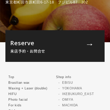
東京都町田市原町田6-17-18 フジビル87 302
Reserve
来店予約・お問合せ
Top
Shop info
Brasilian wax
EBISU
Waxing + Laser (double)
YOKOHAMA
HIFU
IKEBUKURO_EAST
Photo facial
OMIYA
For kids
MACHIDA