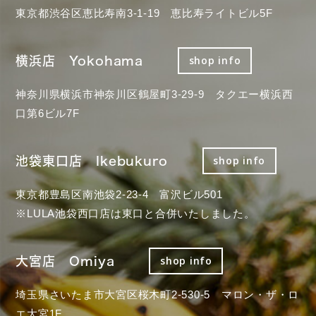
東京都渋谷区恵比寿南3-1-19 恵比寿ライトビル5F
横浜店 Yokohama
shop info
神奈川県横浜市神奈川区鶴屋町3-29-9 タクエー横浜西
口第6ビル7F
池袋東口店 Ikebukuro
shop info
東京都豊島区南池袋2-23-4 富沢ビル501
※LULA池袋西口店は東口と合併いたしました。
大宮店 Omiya
shop info
埼玉県さいたま市大宮区桜木町2-530-5 マロン・ザ・ロ
エ大宮1F