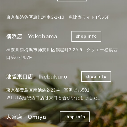
東京都渋谷区恵比寿南3-1-19 恵比寿ライトビル5F
横浜店 Yokohama
shop info
神奈川県横浜市神奈川区鶴屋町3-29-9 タクエー横浜西
口第6ビル7F
池袋東口店 Ikebukuro
shop info
東京都豊島区南池袋2-23-4 富沢ビル501
※LULA池袋西口店は東口と合併いたしました。
大宮店 Omiya
shop info