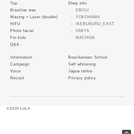
Top
Shop info
Brasilian wax
EBISU
Waxing + Laser (double)
YOKOHAMA
HIFU
IKEBUKURO_EAST
Photo facial
OMIYA
For kids
MACHIDA
Q&A
Information
Brazilianwax School
Campaign
Self whitening
Voice
Jagua tattoo
Recruit
Privacy policy
©2020 LULA.