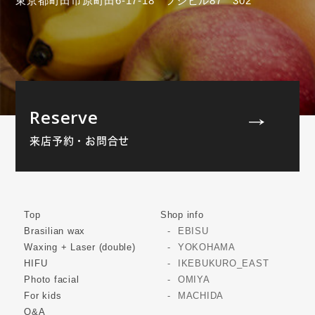
東京都町田市原町田6-17-18 フジビル87 302
Reserve
来店予約・お問合せ
Top
Shop info
Brasilian wax
EBISU
Waxing + Laser (double)
YOKOHAMA
HIFU
IKEBUKURO_EAST
Photo facial
OMIYA
For kids
MACHIDA
Q&A