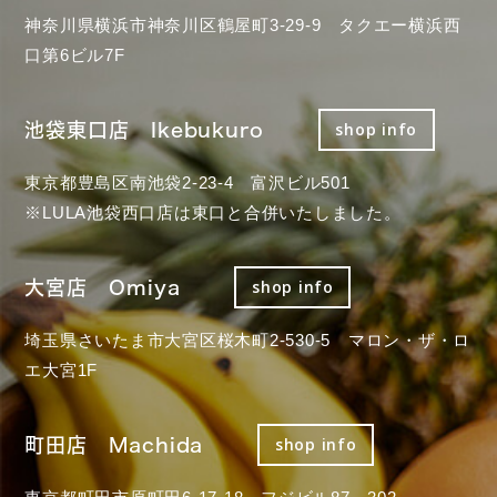
神奈川県横浜市神奈川区鶴屋町3-29-9 タクエー横浜西
口第6ビル7F
池袋東口店 Ikebukuro
shop info
東京都豊島区南池袋2-23-4 富沢ビル501
※LULA池袋西口店は東口と合併いたしました。
大宮店 Omiya
shop info
埼玉県さいたま市大宮区桜木町2-530-5 マロン・ザ・ロ
エ大宮1F
町田店 Machida
shop info