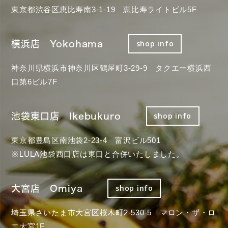
東京都渋谷区恵比寿南3-1-19 恵比寿ライトビル5F
横浜店 Yokohama
shop info
神奈川県横浜市神奈川区鶴屋町3-29-9 タクエー横浜西
口第6ビル7F
池袋東口店 Ikebukuro
shop info
東京都豊島区南池袋2-23-4 富沢ビル501
※LULA池袋西口店は東口と合併いたしました。
大宮店 Omiya
shop info
埼玉県さいたま市大宮区桜木町2-530-5 マロン・ザ・ロ
エ大宮1F