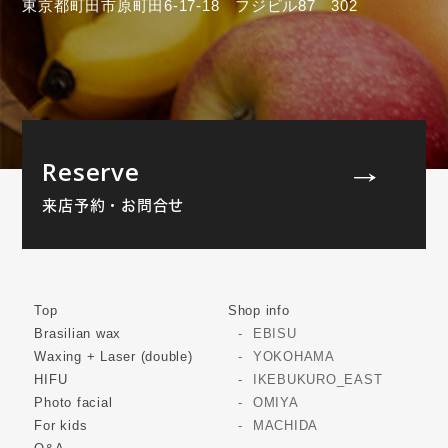
東京都町田市原町田6-17-18 フジビル87 302
Reserve
来店予約・お問合せ
Top
Shop info
Brasilian wax
EBISU
Waxing + Laser (double)
YOKOHAMA
HIFU
IKEBUKURO_EAST
Photo facial
OMIYA
For kids
MACHIDA