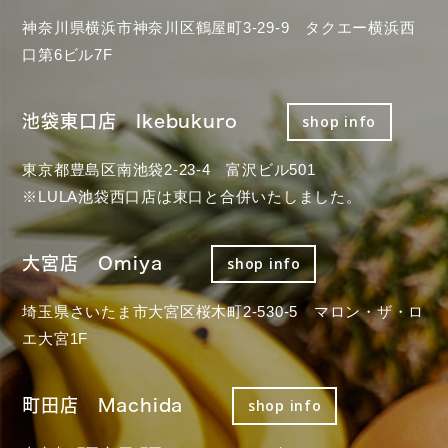
神奈川県横浜市神奈川区鶴屋町3-29-9 タクエー横浜西
口第6ビル7F
池袋東口店 Ikebukuro
shop info
東京都豊島区南池袋2-23-4 富沢ビル501
※LULA池袋西口店は東口と合併いたしました。
大宮店 Omiya
shop info
埼玉県さいたま市大宮区桜木町2-530-5 マロン・ザ・ロ
エ大宮1F
町田店 Machida
shop info