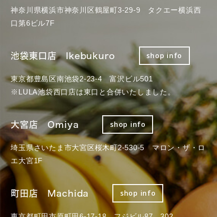
神奈川県横浜市神奈川区鶴屋町3-29-9 タクエー横浜西
口第6ビル7F
池袋東口店 Ikebukuro
shop info
東京都豊島区南池袋2-23-4 富沢ビル501
※LULA池袋西口店は東口と合併いたしました。
大宮店 Omiya
shop info
埼玉県さいたま市大宮区桜木町2-530-5 マロン・ザ・ロ
エ大宮1F
町田店 Machida
shop info
東京都町田市原町田6-17-18 フジビル87 302