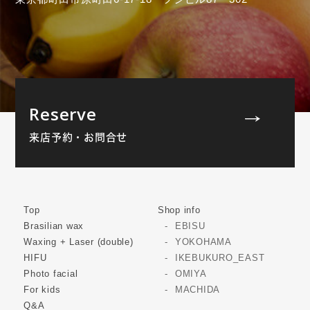
Reserve
来店予約・お問合せ
Top
Shop info
Brasilian wax
EBISU
Waxing + Laser (double)
YOKOHAMA
HIFU
IKEBUKURO_EAST
Photo facial
OMIYA
For kids
MACHIDA
Q&A