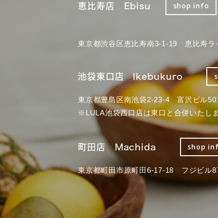
恵比寿店 Ebisu
shop info
東京都渋谷区恵比寿南3-1-19 恵比寿ラ
池袋東口店 Ikebukuro
東京都豊島区南池袋2-23-4 富沢ビル50
※LULA池袋西口店は東口と合併いたし
町田店 Machida
shop in
東京都町田市原町田6-17-18 フジビル87