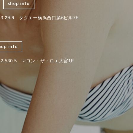
shop info
-29-9 タクエー横浜西口第6ビル7F
hop info
-530-5 マロン・ザ・ロエ大宮1F