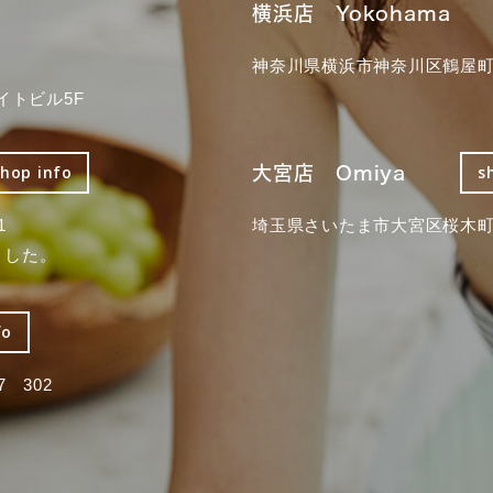
横浜店 Yokohama
神奈川県横浜市神奈川区鶴屋町3
イトビル5F
大宮店 Omiya
shop info
s
1
埼玉県さいたま市大宮区桜木町2
ました。
fo
 302