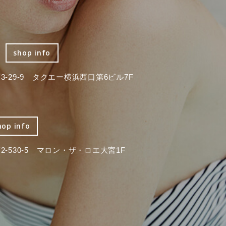
shop info
-29-9 タクエー横浜西口第6ビル7F
hop info
-530-5 マロン・ザ・ロエ大宮1F