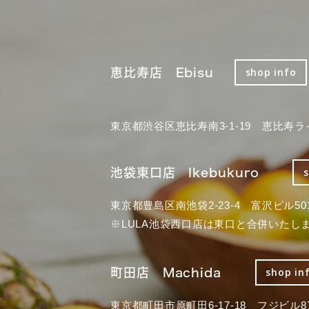
恵比寿店 Ebisu
shop info
東京都渋谷区恵比寿南3-1-19 恵比寿ラ
池袋東口店 Ikebukuro
東京都豊島区南池袋2-23-4 富沢ビル50
※LULA池袋西口店は東口と合併いたし
町田店 Machida
shop in
東京都町田市原町田6-17-18 フジビル87