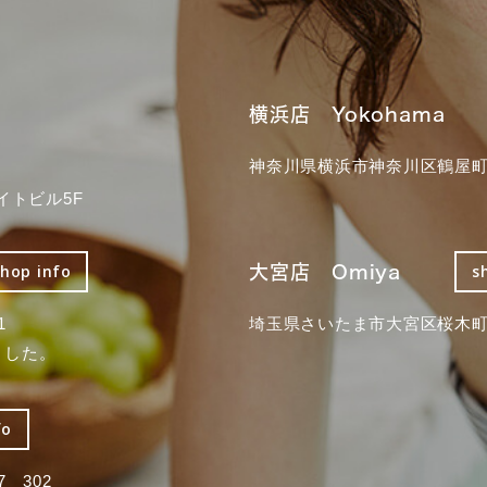
横浜店 Yokohama
神奈川県横浜市神奈川区鶴屋町3
イトビル5F
大宮店 Omiya
shop info
s
1
埼玉県さいたま市大宮区桜木町2
ました。
fo
 302