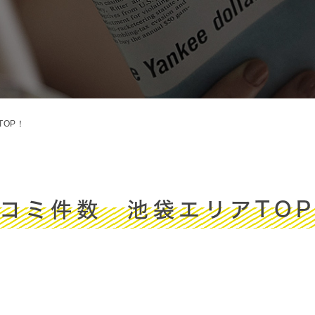
OP！
コミ件数 池袋エリアTO