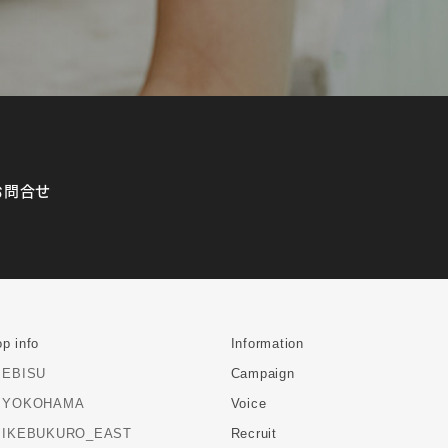
お問合せ
p info
Information
EBISU
Campaign
YOKOHAMA
Voice
IKEBUKURO_EAST
Recruit