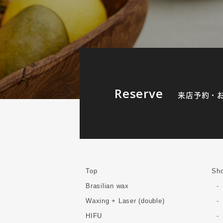
Reserve
来店予約・
Top
Sho
Brasilian wax
Waxing + Laser (double)
HIFU