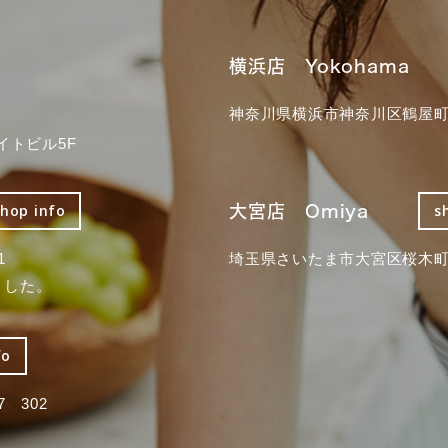
横浜店 Yokohama
神奈川県横浜市神奈川区鶴屋町3
イトビル5F
大宮店 Omiya
shop info
s
1
埼玉県さいたま市大宮区桜木町2
ました。
fo
 302