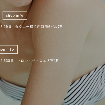
shop info
-29-9 タクエー横浜西口第6ビル7F
hop info
-530-5 マロン・ザ・ロエ大宮1F