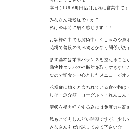
本日もLULA町田店は元気に営業中で
みなさん花粉症ですか？
私は今年特に酷く感じます！！
お客様の中でも施術中にくしゃみや鼻
花粉て普段の食べ物とかなり関係があ
まず基本は栄養バランスを整えること
動物性タンパクや脂肪を取りすぎない
なので和食を中心としたメニューがオ
花粉症に効くと言われている食べ物は
しそ・魚介類・ヨーグルト・れんこん・
症状を極力軽くする為には免疫力を高
私もとてもしんどい時期ですが、少し
みなさんもぜひ試してみて下さい☆