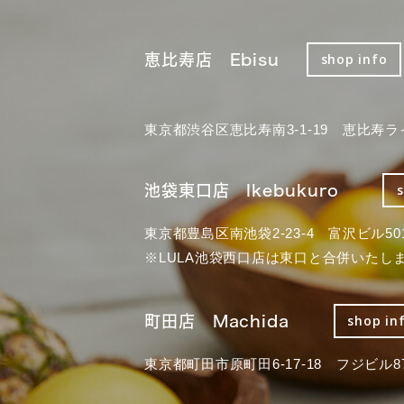
恵比寿店 Ebisu
shop info
東京都渋谷区恵比寿南3-1-19 恵比寿ラ
池袋東口店 Ikebukuro
東京都豊島区南池袋2-23-4 富沢ビル50
※LULA池袋西口店は東口と合併いたし
町田店 Machida
shop in
東京都町田市原町田6-17-18 フジビル87