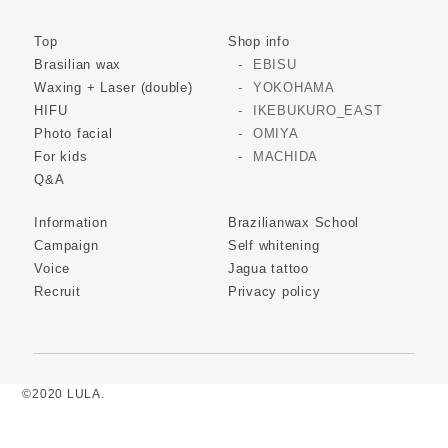
Top
Shop info
Brasilian wax
EBISU
Waxing + Laser (double)
YOKOHAMA
HIFU
IKEBUKURO_EAST
Photo facial
OMIYA
For kids
MACHIDA
Q&A
Information
Brazilianwax School
Campaign
Self whitening
Voice
Jagua tattoo
Recruit
Privacy policy
©2020 LULA.