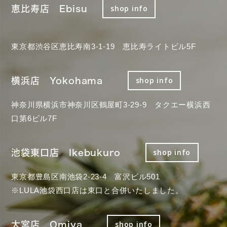
恵比寿店 Ebisu
shop info
東京都渋谷区恵比寿南3-1-19 恵比寿ライトビル5F
横浜店 Yokohama
shop info
神奈川県横浜市神奈川区鶴屋町3-29-9 タクエー横浜西
口第6ビル7F
池袋東口店 Ikebukuro
shop info
東京都豊島区南池袋2-23-4 富沢ビル501
※LULA池袋西口店は東口と合併いたしました。
大宮店 Omiya
shop info