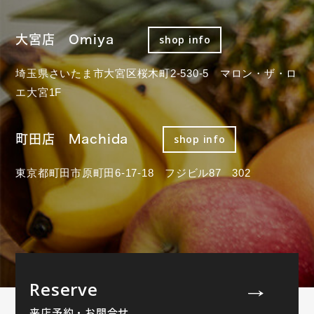
大宮店 Omiya
shop info
埼玉県さいたま市大宮区桜木町2-530-5 マロン・ザ・ロ
エ大宮1F
町田店 Machida
shop info
東京都町田市原町田6-17-18 フジビル87 302
Reserve
来店予約・お問合せ