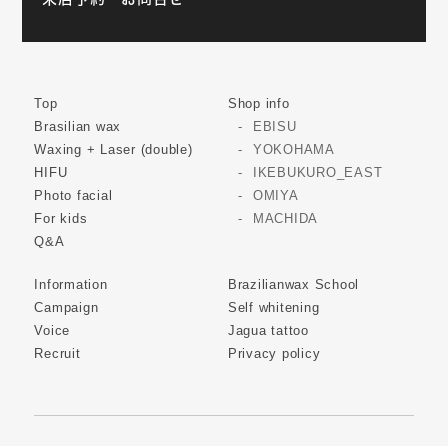
Top
Shop info
Brasilian wax
EBISU
Waxing + Laser (double)
YOKOHAMA
HIFU
IKEBUKURO_EAST
Photo facial
OMIYA
For kids
MACHIDA
Q&A
Information
Brazilianwax School
Campaign
Self whitening
Voice
Jagua tattoo
Recruit
Privacy policy