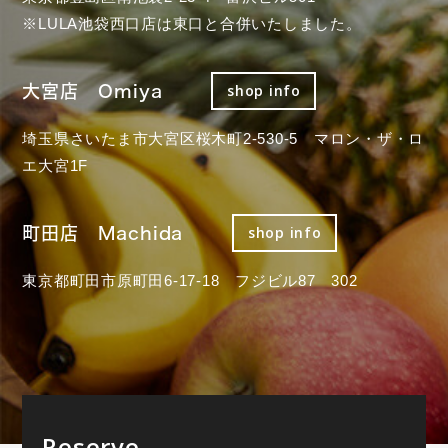
※LULA池袋西口店は東口と合併いたしました。
大宮店 Omiya
shop info
埼玉県さいたま市大宮区桜木町2-530-5 マロン・ザ・ロ
エ大宮1F
町田店 Machida
shop info
東京都町田市原町田6-17-18 フジビル87 302
Reserve