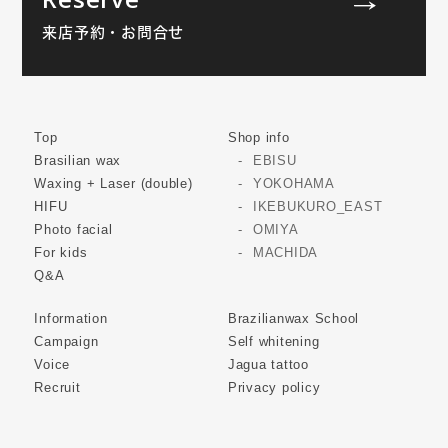
来店予約・お問合せ
Top
Shop info
Brasilian wax
EBISU
Waxing + Laser (double)
YOKOHAMA
HIFU
IKEBUKURO_EAST
Photo facial
OMIYA
For kids
MACHIDA
Q&A
Information
Brazilianwax School
Campaign
Self whitening
Voice
Jagua tattoo
Recruit
Privacy policy