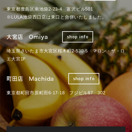
東京都豊島区南池袋2-23-4 富沢ビル501
※LULA池袋西口店は東口と合併いたしました。
大宮店 Omiya
shop info
埼玉県さいたま市大宮区桜木町2-530-5 マロン・ザ・ロ
エ大宮1F
町田店 Machida
shop info
東京都町田市原町田6-17-18 フジビル87 302