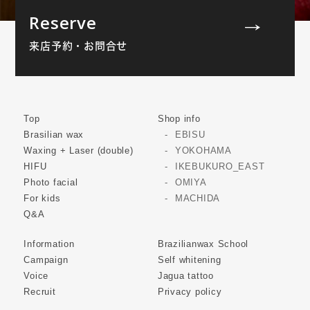
Reserve
来店予約・お問合せ
Top
Shop info
Brasilian wax
EBISU
Waxing + Laser (double)
YOKOHAMA
HIFU
IKEBUKURO_EAST
Photo facial
OMIYA
For kids
MACHIDA
Q&A
Information
Brazilianwax School
Campaign
Self whitening
Voice
Jagua tattoo
Recruit
Privacy policy