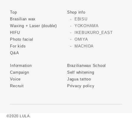
Top
Shop info
Brasilian wax
EBISU
Waxing + Laser (double)
YOKOHAMA
HIFU
IKEBUKURO_EAST
Photo facial
OMIYA
For kids
MACHIDA
Q&A
Information
Brazilianwax School
Campaign
Self whitening
Voice
Jagua tattoo
Recruit
Privacy policy
©2020 LULA.