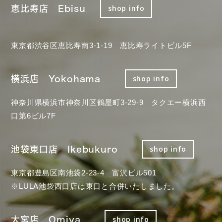
恵比寿店 Ebisu
shop info
東京都渋谷区恵比寿南3-1-19 恵比寿ライトビル5F
横浜店 Yokohama
shop info
神奈川県横浜市神奈川区鶴屋町3-29-9 タクエー横浜西
口第6ビル7F
池袋東口店 Ikebukuro
shop info
東京都豊島区南池袋2-23-4 富沢ビル501
※LULA池袋西口店は東口と合併いたしました。
大宮店 Omiya
shop info