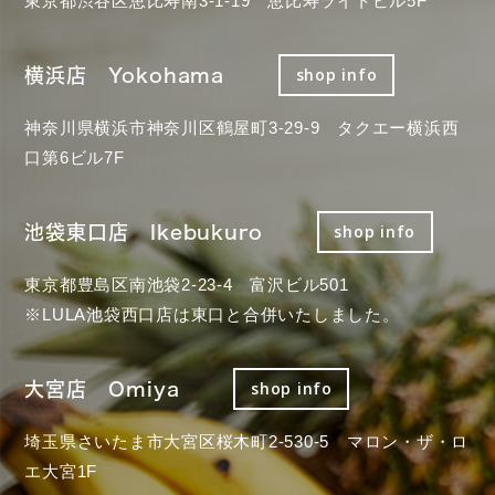
東京都渋谷区恵比寿南3-1-19 恵比寿ライトビル5F
横浜店 Yokohama
shop info
神奈川県横浜市神奈川区鶴屋町3-29-9 タクエー横浜西
口第6ビル7F
池袋東口店 Ikebukuro
shop info
東京都豊島区南池袋2-23-4 富沢ビル501
※LULA池袋西口店は東口と合併いたしました。
大宮店 Omiya
shop info
埼玉県さいたま市大宮区桜木町2-530-5 マロン・ザ・ロ
エ大宮1F