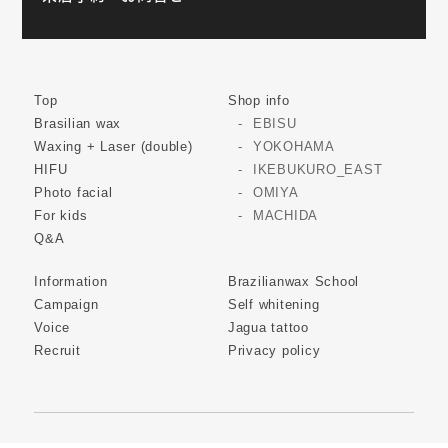
Top
Shop info
Brasilian wax
EBISU
Waxing + Laser (double)
YOKOHAMA
HIFU
IKEBUKURO_EAST
Photo facial
OMIYA
For kids
MACHIDA
Q&A
Information
Brazilianwax School
Campaign
Self whitening
Voice
Jagua tattoo
Recruit
Privacy policy