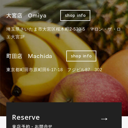
大宮店 Omiya
shop info
埼玉県さいたま市大宮区桜木町2-530-5 マロン・ザ・ロ
エ大宮1F
町田店 Machida
shop info
東京都町田市原町田6-17-18 フジビル87 302
Reserve
来店予約・お問合せ