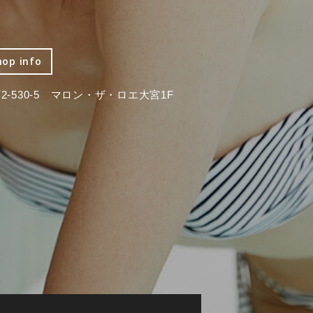
hop info
-530-5 マロン・ザ・ロエ大宮1F