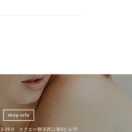
shop info
-29-9 タクエー横浜西口第6ビル7F