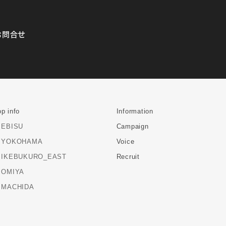
お問合せ
p info
Information
EBISU
Campaign
YOKOHAMA
Voice
IKEBUKURO_EAST
Recruit
OMIYA
MACHIDA