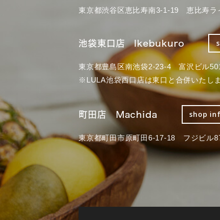
東京都渋谷区恵比寿南3-1-19 恵比寿ラ
池袋東口店 Ikebukuro
東京都豊島区南池袋2-23-4 富沢ビル50
※LULA池袋西口店は東口と合併いたし
町田店 Machida
shop in
東京都町田市原町田6-17-18 フジビル87