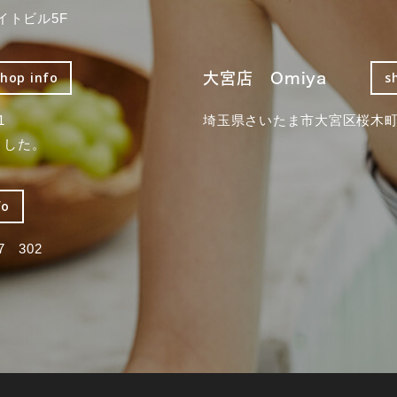
イトビル5F
大宮店 Omiya
shop info
s
1
埼玉県さいたま市大宮区桜木町2
ました。
fo
 302