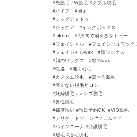
#光脱毛 #W脱毛 #ダブル脱毛
#ハイフ #hifu
#ジャグアタトゥー
#ジャグア #インクボックス
#inkbox #2周間で消えるタトゥー
#フェイシャル #フェイシャルワック
#フェイシャルwax #顔ワックス
#顔のワックス #顔のwax
#快適 #埋もれ毛
#カスタム脱毛 #選べる脱毛
#痛くない脱毛サロン
#妊婦脱毛 #メンズ脱毛
#男性脱毛
#都度払い #当日予約OK #VIO脱毛
#デリケートゾーン #フェムケア
#ハイジニーナ #介護脱毛
#眉毛 #眉毛脱毛