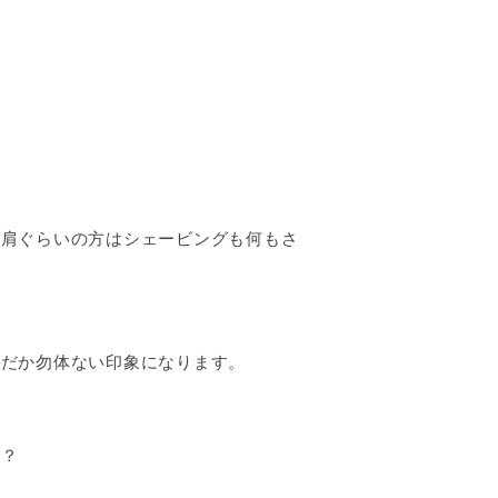
や肩ぐらいの方はシェービングも何もさ
んだか勿体ない印象になります。
か？