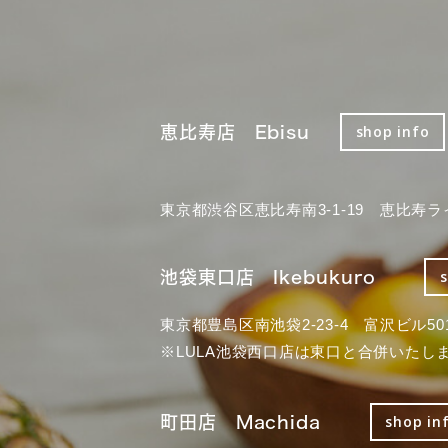
恵比寿店 Ebisu
shop info
東京都渋谷区恵比寿南3-1-19 恵比寿ラ
池袋東口店 Ikebukuro
東京都豊島区南池袋2-23-4 富沢ビル50
※LULA池袋西口店は東口と合併いたし
町田店 Machida
shop in