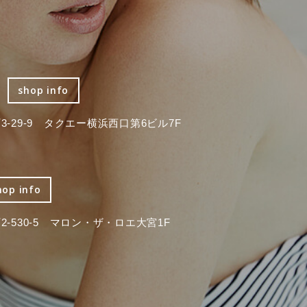
shop info
-29-9 タクエー横浜西口第6ビル7F
hop info
-530-5 マロン・ザ・ロエ大宮1F