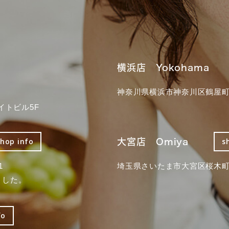
横浜店 Yokohama
神奈川県横浜市神奈川区鶴屋町3
イトビル5F
大宮店 Omiya
shop info
s
1
埼玉県さいたま市大宮区桜木町2
ました。
fo