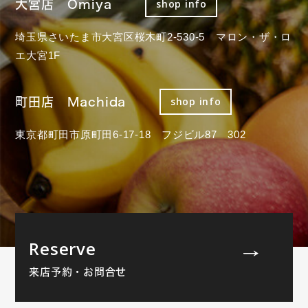
大宮店 Omiya
shop info
埼玉県さいたま市大宮区桜木町2-530-5 マロン・ザ・ロ
エ大宮1F
町田店 Machida
shop info
東京都町田市原町田6-17-18 フジビル87 302
Reserve
来店予約・お問合せ