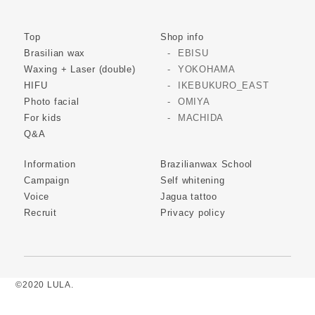
Top
Shop info
Brasilian wax
EBISU
Waxing + Laser (double)
YOKOHAMA
HIFU
IKEBUKURO_EAST
Photo facial
OMIYA
For kids
MACHIDA
Q&A
Information
Brazilianwax School
Campaign
Self whitening
Voice
Jagua tattoo
Recruit
Privacy policy
©2020 LULA.