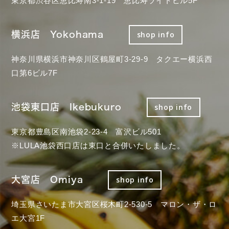
東京都渋谷区恵比寿南3-1-19 恵比寿ライトビル5F
横浜店 Yokohama
shop info
神奈川県横浜市神奈川区鶴屋町3-29-9 タクエー横浜西
口第6ビル7F
池袋東口店 Ikebukuro
shop info
東京都豊島区南池袋2-23-4 富沢ビル501
※LULA池袋西口店は東口と合併いたしました。
大宮店 Omiya
shop info
埼玉県さいたま市大宮区桜木町2-530-5 マロン・ザ・ロ
エ大宮1F