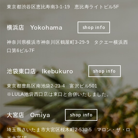
東京都渋谷区恵比寿南3-1-19 恵比寿ライトビル5F
横浜店 Yokohama
shop info
神奈川県横浜市神奈川区鶴屋町3-29-9 タクエー横浜西
口第6ビル7F
池袋東口店 Ikebukuro
shop info
東京都豊島区南池袋2-23-4 富沢ビル501
※LULA池袋西口店は東口と合併いたしました。
大宮店 Omiya
shop info
埼玉県さいたま市大宮区桜木町2-530-5 マロン・ザ・ロ
エ大宮1F