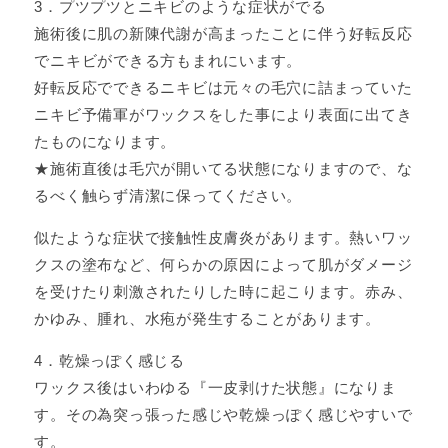
3．プツプツとニキビのような症状がでる
施術後に肌の新陳代謝が高まったことに伴う好転反応
でニキビができる方もまれにいます。
好転反応でできるニキビは元々の毛穴に詰まっていた
ニキビ予備軍がワックスをした事により表面に出てき
たものになります。
★施術直後は毛穴が開いてる状態になりますので、な
るべく触らず清潔に保ってください。
似たような症状で接触性皮膚炎があります。熱いワッ
クスの塗布など、何らかの原因によって肌がダメージ
を受けたり刺激されたりした時に起こります。赤み、
かゆみ、腫れ、水疱が発生することがあります。
4．乾燥っぽく感じる
ワックス後はいわゆる『一皮剥けた状態』になりま
す。その為突っ張った感じや乾燥っぽく感じやすいで
す。