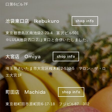
口第6ビル7F
池袋東口店 Ikebukuro
shop info
東京都豊島区南池袋2-23-4 富沢ビル501
※LULA池袋西口店は東口と合併いたしました。
大宮店 Omiya
shop info
埼玉県さいたま市大宮区桜木町2-530-5 マロン・ザ・ロ
エ大宮1F
町田店 Machida
shop info
東京都町田市原町田6-17-18 フジビル87 302