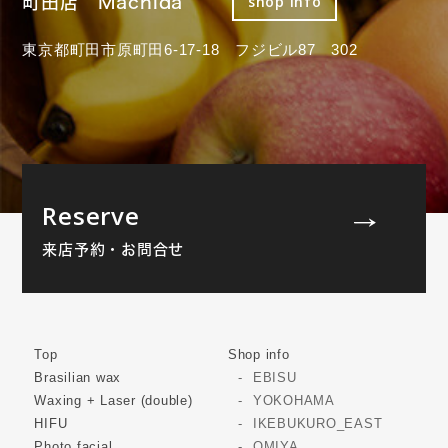
町田店 Machida
shop info
東京都町田市原町田6-17-18 フジビル87 302
Reserve
来店予約・お問合せ
Top
Shop info
Brasilian wax
EBISU
Waxing + Laser (double)
YOKOHAMA
HIFU
IKEBUKURO_EAST
Photo facial
OMIYA