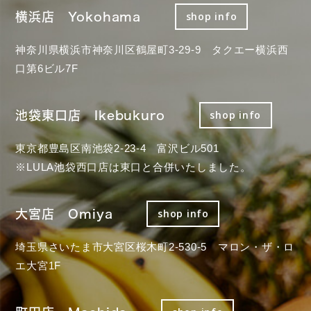
横浜店 Yokohama
shop info
神奈川県横浜市神奈川区鶴屋町3-29-9 タクエー横浜西
口第6ビル7F
池袋東口店 Ikebukuro
shop info
東京都豊島区南池袋2-23-4 富沢ビル501
※LULA池袋西口店は東口と合併いたしました。
大宮店 Omiya
shop info
埼玉県さいたま市大宮区桜木町2-530-5 マロン・ザ・ロ
エ大宮1F