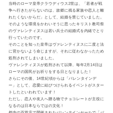
当時のローマ皇帝クラウディウス2世は、「若者が戦
争へ行きたがらないのは、故郷に残る家族や恋人と離
れたくないからだ」として、結婚を禁じていました。
そのような環境をかわいそうに思ったキリスト教司祭
のヴァレンティヌスは若い兵士の結婚式を内緒でとり
行っていたのです。
そのことを知った皇帝はヴァレンティヌスに二度と法
に背かないよう命じますが、それに従わなかったため
処刑されてしまいました。
ヴァレンティヌスが処刑されて以降、毎年2月14日は
ローマの国民がお祈りをする日となりました！
さらにその後、14世紀頃からは「バレンタインデ
ー」として、恋愛に結びつけられるイベントがスター
トしたといわれています！
ただし、恋人や友人へ贈る物でチョコレートが主役に
なるのは日本ならではの文化！
都内の百貨店で開催されたバレンタインセールで「バ