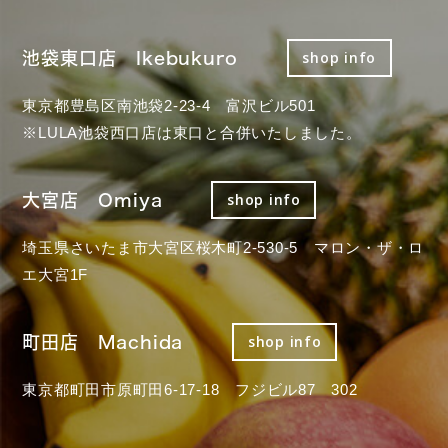
池袋東口店 Ikebukuro
shop info
東京都豊島区南池袋2-23-4 富沢ビル501
※LULA池袋西口店は東口と合併いたしました。
大宮店 Omiya
shop info
埼玉県さいたま市大宮区桜木町2-530-5 マロン・ザ・ロ
エ大宮1F
町田店 Machida
shop info
東京都町田市原町田6-17-18 フジビル87 302