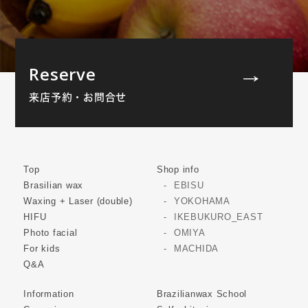
Reserve
来店予約・お問合せ
Top
Shop info
Brasilian wax
EBISU
Waxing + Laser (double)
YOKOHAMA
HIFU
IKEBUKURO_EAST
Photo facial
OMIYA
For kids
MACHIDA
Q&A
Information
Brazilianwax School