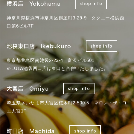
横浜店 Yokohama
shop info
神奈川県横浜市神奈川区鶴屋町3-29-9 タクエー横浜西
口第6ビル7F
池袋東口店 Ikebukuro
shop info
東京都豊島区南池袋2-23-4 富沢ビル501
※LULA池袋西口店は東口と合併いたしました。
大宮店 Omiya
shop info
埼玉県さいたま市大宮区桜木町2-530-5 マロン・ザ・ロ
エ大宮1F
町田店 Machida
shop info