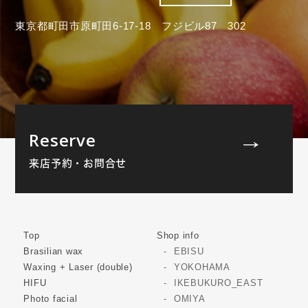
東京都町田市原町田6-17-18 フジビル87 302
Reserve
来店予約・お問合せ
Top
Shop info
Brasilian wax
EBISU
Waxing + Laser (double)
YOKOHAMA
HIFU
IKEBUKURO_EAST
Photo facial
OMIYA