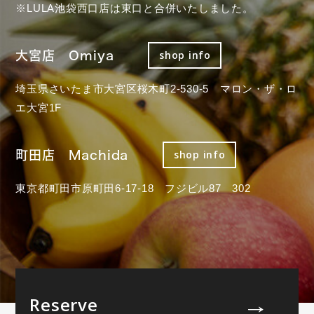
※LULA池袋西口店は東口と合併いたしました。
大宮店 Omiya
shop info
埼玉県さいたま市大宮区桜木町2-530-5 マロン・ザ・ロ
エ大宮1F
町田店 Machida
shop info
東京都町田市原町田6-17-18 フジビル87 302
Reserve