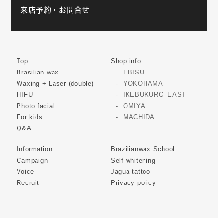
来店予約・お問合せ
Top
Shop info
Brasilian wax
EBISU
Waxing + Laser (double)
YOKOHAMA
HIFU
IKEBUKURO_EAST
Photo facial
OMIYA
For kids
MACHIDA
Q&A
Information
Brazilianwax School
Campaign
Self whitening
Voice
Jagua tattoo
Recruit
Privacy policy