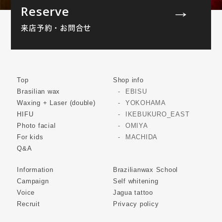
Reserve
来店予約・お問合せ
Top
Shop info
Brasilian wax
EBISU
Waxing + Laser (double)
YOKOHAMA
HIFU
IKEBUKURO_EAST
Photo facial
OMIYA
For kids
MACHIDA
Q&A
Information
Brazilianwax School
Campaign
Self whitening
Voice
Jagua tattoo
Recruit
Privacy policy