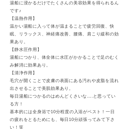
湯船に浸かるだけでたくさんの美容効果を得られるん
です♪
【温熱作用】
温かい湯船に入って体が温まることで疲労回復、快
眠、リラックス、神経痛改善、腰痛、肩こり緩和の効
果あり。
【静水圧作用】
湯船につかり、体全体に水圧がかかることで足のむく
み解消に効果あり。
【清浄作用】
毛穴が開くことで皮膚の表面にある汚れや皮脂を流れ
出させることで美肌効果あり。
毎日湯船につかるのはめんどくさいな….と思ってい
る方！
基本的には全身浴で10分程度の入浴がベスト！一日
の疲れをとるためにも、毎日10分頑張ってみて下さ
い！笑