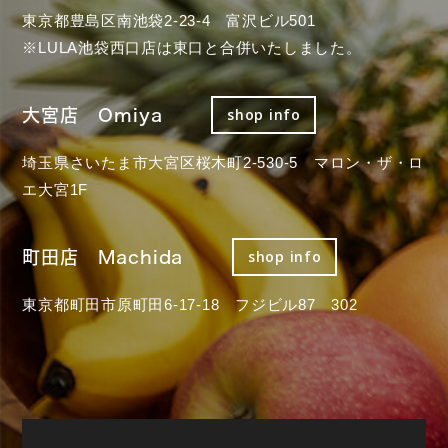
東京都豊島区南池袋2-23-4 富沢ビル501
※LULA池袋西口店は東口と合併いたしました。
大宮店 Omiya
shop info
埼玉県さいたま市大宮区桜木町2-530-5 マロン・ザ・ロ
エ大宮1F
町田店 Machida
shop info
東京都町田市原町田6-17-18 フジビル87 302