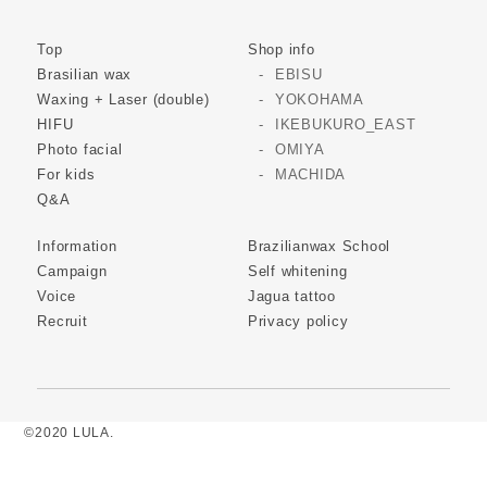
Top
Shop info
Brasilian wax
EBISU
Waxing + Laser (double)
YOKOHAMA
HIFU
IKEBUKURO_EAST
Photo facial
OMIYA
For kids
MACHIDA
Q&A
Information
Brazilianwax School
Campaign
Self whitening
Voice
Jagua tattoo
Recruit
Privacy policy
©2020 LULA.