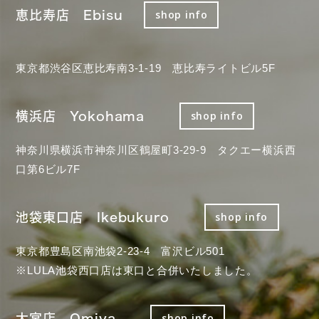
恵比寿店 Ebisu
shop info
東京都渋谷区恵比寿南3-1-19 恵比寿ライトビル5F
横浜店 Yokohama
shop info
神奈川県横浜市神奈川区鶴屋町3-29-9 タクエー横浜西
口第6ビル7F
池袋東口店 Ikebukuro
shop info
東京都豊島区南池袋2-23-4 富沢ビル501
※LULA池袋西口店は東口と合併いたしました。
大宮店 Omiya
shop info