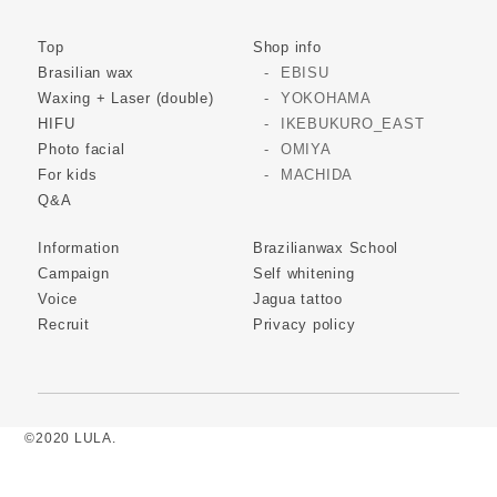
Top
Shop info
Brasilian wax
EBISU
Waxing + Laser (double)
YOKOHAMA
HIFU
IKEBUKURO_EAST
Photo facial
OMIYA
For kids
MACHIDA
Q&A
Information
Brazilianwax School
Campaign
Self whitening
Voice
Jagua tattoo
Recruit
Privacy policy
©2020 LULA.