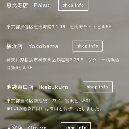
恵比寿店 Ebisu
shop info
東京都渋谷区恵比寿南3-1-19 恵比寿ライトビル5F
横浜店 Yokohama
shop info
神奈川県横浜市神奈川区鶴屋町3-29-9 タクエー横浜西
口第6ビル7F
池袋東口店 Ikebukuro
shop info
東京都豊島区南池袋2-23-4 富沢ビル501
※LULA池袋西口店は東口と合併いたしました。
大宮店 Omiya
shop info