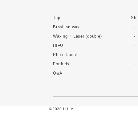
Top
Sho
Brasilian wax
Waxing + Laser (double)
HIFU
Photo facial
For kids
Q&A
©2020 LULA.