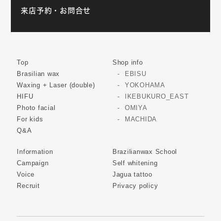
来店予約・お問合せ
Top
Shop info
Brasilian wax
EBISU
Waxing + Laser (double)
YOKOHAMA
HIFU
IKEBUKURO_EAST
Photo facial
OMIYA
For kids
MACHIDA
Q&A
Information
Brazilianwax School
Campaign
Self whitening
Voice
Jagua tattoo
Recruit
Privacy policy