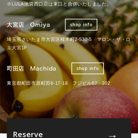
※LULA池袋西口店は東口と合併いたしました。
大宮店 Omiya
shop info
埼玉県さいたま市大宮区桜木町2-530-5 マロン・ザ・ロ
エ大宮1F
町田店 Machida
shop info
東京都町田市原町田6-17-18 フジビル87 302
Reserve