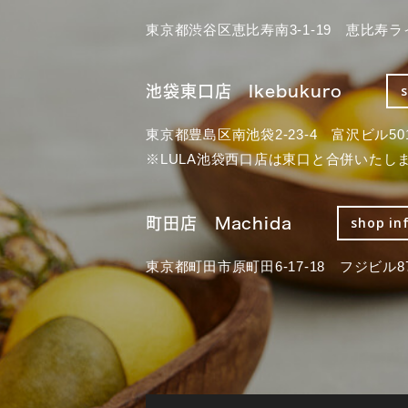
東京都渋谷区恵比寿南3-1-19 恵比寿ラ
池袋東口店 Ikebukuro
東京都豊島区南池袋2-23-4 富沢ビル50
※LULA池袋西口店は東口と合併いたし
町田店 Machida
shop in
東京都町田市原町田6-17-18 フジビル87