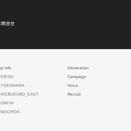
お問合せ
p info
Information
EBISU
Campaign
YOKOHAMA
Voice
IKEBUKURO_EAST
Recruit
OMIYA
MACHIDA