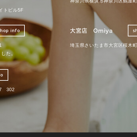
神奈川県横浜市神奈川区鶴屋町3
イトビル5F
大宮店 Omiya
shop info
s
1
埼玉県さいたま市大宮区桜木町2
ました。
fo
 302