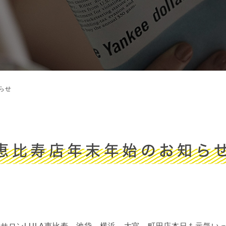
らせ
恵比寿店年末年始のお知ら
クスサロンLULA恵比寿。池袋。横浜。大宮。町田店本日も元気い