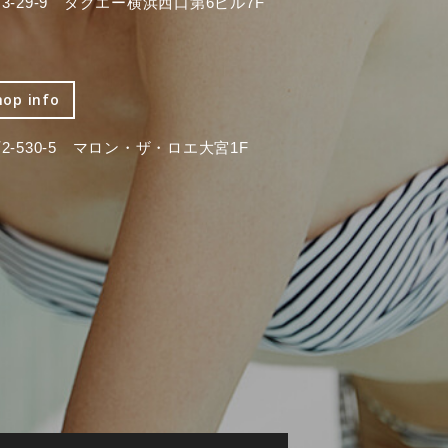
-29-9 タクエー横浜西口第6ビル7F
hop info
-530-5 マロン・ザ・ロエ大宮1F