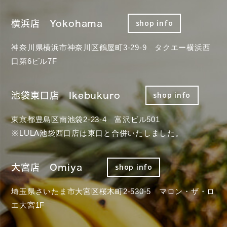
横浜店 Yokohama
shop info
神奈川県横浜市神奈川区鶴屋町3-29-9 タクエー横浜西
口第6ビル7F
池袋東口店 Ikebukuro
shop info
東京都豊島区南池袋2-23-4 富沢ビル501
※LULA池袋西口店は東口と合併いたしました。
大宮店 Omiya
shop info
埼玉県さいたま市大宮区桜木町2-530-5 マロン・ザ・ロ
エ大宮1F