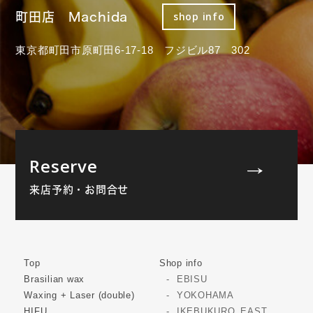
町田店 Machida
shop info
東京都町田市原町田6-17-18 フジビル87 302
Reserve
来店予約・お問合せ
Top
Shop info
Brasilian wax
EBISU
Waxing + Laser (double)
YOKOHAMA
HIFU
IKEBUKURO_EAST