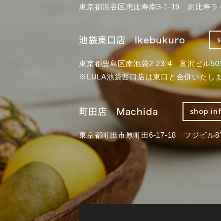
東京都渋谷区恵比寿南3-1-19 恵比寿ラ
池袋東口店 Ikebukuro
東京都豊島区南池袋2-23-4 富沢ビル50
※LULA池袋西口店は東口と合併いたし
町田店 Machida
shop in
東京都町田市原町田6-17-18 フジビル87