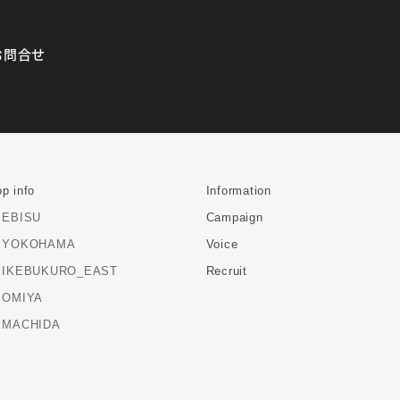
お問合せ
p info
Information
EBISU
Campaign
YOKOHAMA
Voice
IKEBUKURO_EAST
Recruit
OMIYA
MACHIDA