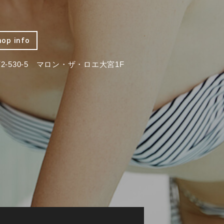
hop info
-530-5 マロン・ザ・ロエ大宮1F