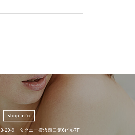
shop info
-29-9 タクエー横浜西口第6ビル7F