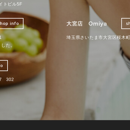
イトビル5F
大宮店 Omiya
shop info
s
1
埼玉県さいたま市大宮区桜木町2
ました。
fo
 302