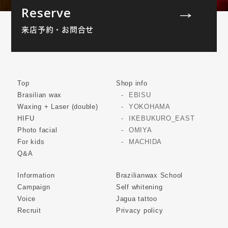
Reserve
来店予約・お問合せ
Top
Shop info
Brasilian wax
EBISU
Waxing + Laser (double)
YOKOHAMA
HIFU
IKEBUKURO_EAST
Photo facial
OMIYA
For kids
MACHIDA
Q&A
Information
Brazilianwax School
Campaign
Self whitening
Voice
Jagua tattoo
Recruit
Privacy policy