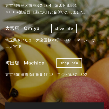
東京都豊島区南池袋2-23-4 富沢ビル501
※LULA池袋西口店は東口と合併いたしました。
大宮店 Omiya
shop info
埼玉県さいたま市大宮区桜木町2-530-5 マロン・ザ・ロ
エ大宮1F
町田店 Machida
shop info
東京都町田市原町田6-17-18 フジビル87 302